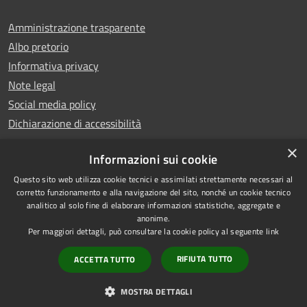
Amministrazione trasparente
Albo pretorio
Informativa privacy
Note legal
Social media policy
Dichiarazione di accessibilità
×
Informazioni sui cookie
Questo sito web utilizza cookie tecnici e assimilati strettamente necessari al
RSS
Copyright © 2025 Comune di
corretto funzionamento e alla navigazione del sito, nonché un cookie tecnico
analitico al solo fine di elaborare informazioni statistiche, aggregate e
Accessibilità
Montecatini Terme
anonime.
Privacy
Municipium
Powered by
|
Per maggiori dettagli, può consultare la cookie policy al seguente
link
Cookie
Accesso redazione
RIFIUTA TUTTO
ACCETTA TUTTO
Mappa del sito
Vecchio sito
MOSTRA DETTAGLI