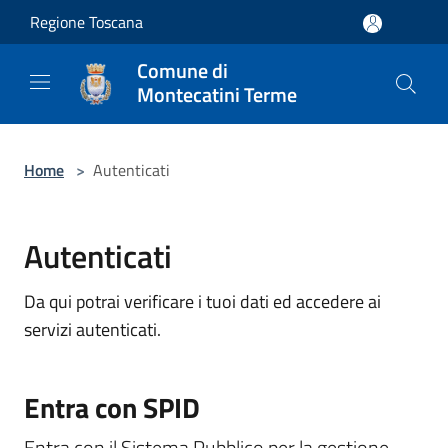
Salta al contenuto principale
Regione Toscana
Comune di
Montecatini Terme
Home
>
Autenticati
Autenticati
Da qui potrai verificare i tuoi dati ed accedere ai
servizi autenticati.
Entra con SPID
Entra con il Sistema Pubblico per la gestione