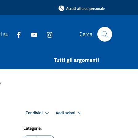
Accedi all'area personale
i su
Cerca
Tutti gli argomenti
6
Condividi
Vedi azioni
Categorie: