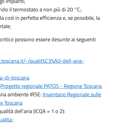
li impianti;
ndo il termostato a non più di 20 °C;
osì in perfetta efficienza e, se possibile, la
tale;
o critico possono essere desunte ai seguenti
.toscana.it/-/qualit%C3%A0-dell-aria-
ia-di-toscana
:
Progetto regionale PATOS - Regione Toscana
aria ambiente IRSE:
Inventario Regionale sulle
ne Toscana
alità dell’aria (ICQA = 1 o 2):
ualita-