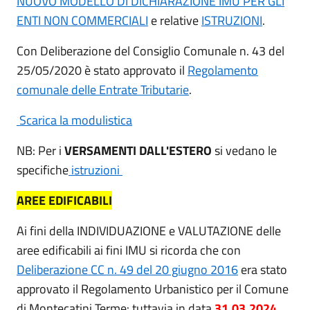
NUOVO MODELLO DI DICHIARAZIONE IMU PER GLI
ENTI NON COMMERCIALI
e relative
ISTRUZIONI
.
Con Deliberazione del Consiglio Comunale n. 43 del
25/05/2020 è stato approvato il
Regolamento
comunale delle Entrate Tributarie
.
Scarica la modulistica
NB: Per i
VERSAMENTI DALL'ESTERO
si vedano le
specifiche
istruzioni
AREE EDIFICABILI
Ai fini della INDIVIDUAZIONE e VALUTAZIONE delle
aree edificabili ai fini IMU si ricorda che con
Deliberazione CC n. 49 del 20 giugno 2016
era stato
approvato il Regolamento Urbanistico per il Comune
di Montecatini Terme: tuttavia in data
31.03.2024