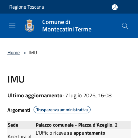
Salta al contenuto principale
Regione Toscana
Comune di
Montecatini Terme
Home
>
IMU
IMU
Ultimo aggiornamento
: 7 luglio 2026, 16:08
Argomenti
:
Trasparenza amministrativa
Sede
Palazzo comunale - Piazza d'Azeglio, 2
L'Ufficio riceve
su appuntamento
Apertura al