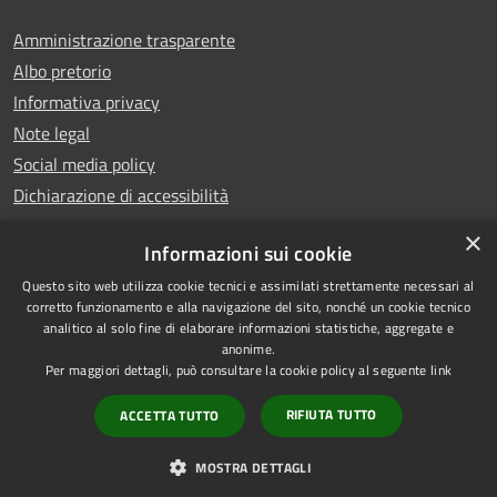
Amministrazione trasparente
Albo pretorio
Informativa privacy
Note legal
Social media policy
Dichiarazione di accessibilità
×
Informazioni sui cookie
Questo sito web utilizza cookie tecnici e assimilati strettamente necessari al
RSS
Copyright © 2025 Comune di
corretto funzionamento e alla navigazione del sito, nonché un cookie tecnico
analitico al solo fine di elaborare informazioni statistiche, aggregate e
Accessibilità
Montecatini Terme
anonime.
Privacy
Municipium
Powered by
|
Per maggiori dettagli, può consultare la cookie policy al seguente
link
Cookie
Accesso redazione
RIFIUTA TUTTO
ACCETTA TUTTO
Mappa del sito
Vecchio sito
MOSTRA DETTAGLI