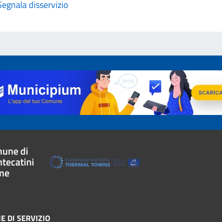
Segnala disservizio
une di
tecatini
me
E DI SERVIZIO