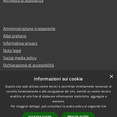
Richiesta di assistenza
Amministrazione trasparente
Albo pretorio
Informativa privacy
Note legal
Social media policy
Dichiarazione di accessibilità
×
Informazioni sui cookie
Questo sito web utilizza cookie tecnici e assimilati strettamente necessari al
RSS
Copyright © 2025 Comune di
corretto funzionamento e alla navigazione del sito, nonché un cookie tecnico
analitico al solo fine di elaborare informazioni statistiche, aggregate e
Accessibilità
Montecatini Terme
anonime.
Privacy
Municipium
Powered by
|
Per maggiori dettagli, può consultare la cookie policy al seguente
link
Cookie
Accesso redazione
RIFIUTA TUTTO
ACCETTA TUTTO