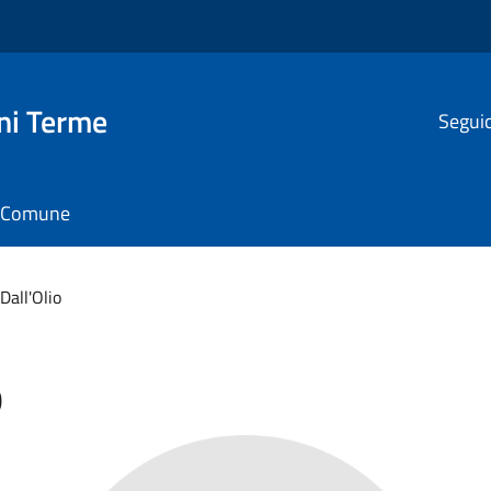
ni Terme
Seguic
il Comune
Dall'Olio
o