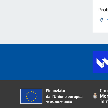
Prob
Com
Mon
Ter