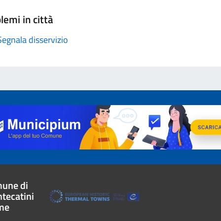
lemi in città
Segnala disservizio
une di
tecatini
me