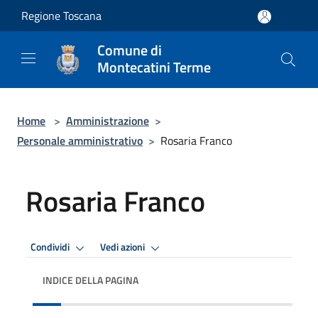
Salta al contenuto principale
Regione Toscana
Comune di
Montecatini Terme
Home
>
Amministrazione
>
Personale amministrativo
>
Rosaria Franco
Rosaria Franco
Condividi
Vedi azioni
INDICE DELLA PAGINA