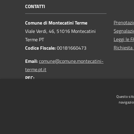
CONTATTI
Prenotaz
Comune di Montecatini Terme
Segnalazi
Viale Verdi, 46, 51016 Montecatini
Leggi le 
Terme PT
Richiesta 
Codice Fiscale:
00181660473
Email:
comune@comune.montecatini-
terme.pt.it
PEC:
comune.montecatiniterme@postacert.toscana.it
Centralino Unico:
0572 9181
Questo sito
navigazio
RSS
Accessibilità
Privacy
Cookie
Mappa de