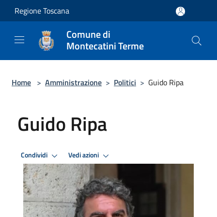
Salta al contenuto principale
Regione Toscana
Comune di
Montecatini Terme
Home
>
Amministrazione
>
Politici
>
Guido Ripa
Guido Ripa
Condividi
Vedi azioni