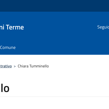
ni Terme
Seguic
il Comune
trativo
>
Chiara Tumminello
lo