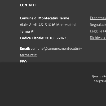
CONTATTI
Prenotaz
Comune di Montecatini Terme
Segnalazi
Viale Verdi, 46, 51016 Montecatini
Leggi le 
Terme PT
Richiesta 
Codice Fiscale:
00181660473
Email:
comune@comune.montecatini-
terme.pt.it
PEC:
comune.montecatiniterme@postacert.toscana.it
Centralino Unico:
0572 9181
Questo sito
navigazio
RSS
Accessibilità
Privacy
Cookie
Mappa de