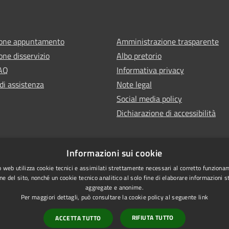
ione appuntamento
Amministrazione trasparente
one disservizio
Albo pretorio
FAQ
Informativa privacy
di assistenza
Note legal
Social media policy
Dichiarazione di accessibilità
Informazioni sui cookie
 web utilizza cookie tecnici e assimilati strettamente necessari al corretto funziona
ne del sito, nonché un cookie tecnico analitico al solo fine di elaborare informazioni st
aggregate e anonime.
Per maggiori dettagli, può consultare la cookie policy al seguente
link
RIFIUTA TUTTO
ACCETTA TUTTO
l sito
Vecchio sito