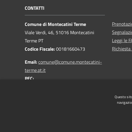
CONTATTI
Prenotaz
Comune di Montecatini Terme
Segnalazi
Viale Verdi, 46, 51016 Montecatini
Leggi le 
Terme PT
Richiesta 
Codice Fiscale:
00181660473
Email:
comune@comune.montecatini-
terme.pt.it
PEC:
comune.montecatiniterme@postacert.toscana.it
Centralino Unico:
0572 9181
Questo sito
navigazio
RSS
Accessibilità
Privacy
Cookie
Mappa de