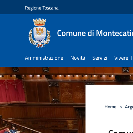
Salta al contenuto principale
Regione Toscana
Comune di Montecati
Amministrazione
Novità
Servizi
Vivere 
Home
>
Arg